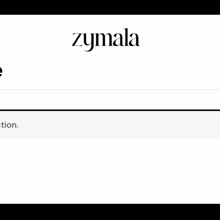
e
tion.