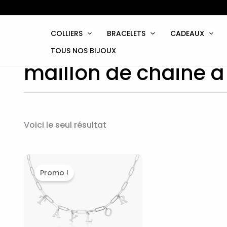
Aller
au
contenu
COLLIERS
BRACELETS
CADEAUX
TOUS NOS BIJOUX
maillon de chaine a
Voici le seul résultat
Le
Le
prix
prix
Promo !
initial
actuel
était :
est :
90,00€.
39,90€.