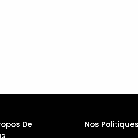
ropos De
Nos Politique
us