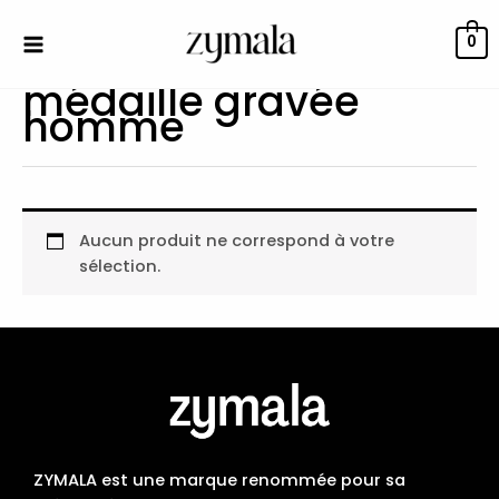
Aller
au
0
contenu
médaille gravée
homme
Aucun produit ne correspond à votre
sélection.
ZYMALA est une marque renommée pour sa