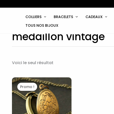
Aller
au
contenu
COLLIERS
BRACELETS
CADEAUX
TOUS NOS BIJOUX
medaillon vintage
Voici le seul résultat
Le
Le
prix
prix
Promo !
initial
actuel
était :
est :
29,00€.
25,90€.