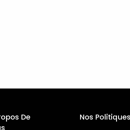
ropos De
Nos Politique
us