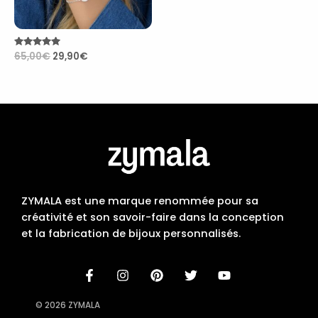
Note
65,00
€
29,90
€
5.00
sur 5
ZYMALA est une marque renommée pour sa
créativité et son savoir-faire dans la conception
et la fabrication de bijoux personnalisés.
© 2026 ZYMALA