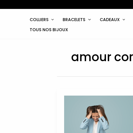
Aller
au
contenu
COLLIERS
BRACELETS
CADEAUX
TOUS NOS BIJOUX
amour com
40
Citations
amour
compliqué