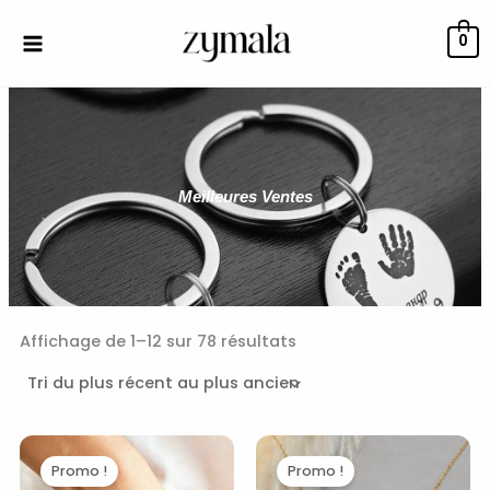
Aller
au
0
contenu
Meilleures Ventes
Trié
du
Affichage de 1–12 sur 78 résultats
plus
récent
au
plus
ancien
Le
Le
Le
Le
prix
prix
prix
prix
Promo !
Promo !
initial
actuel
initial
actuel