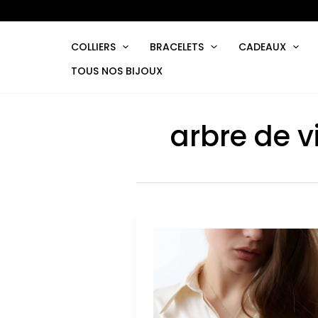
Aller
au
contenu
COLLIERS
BRACELETS
CADEAUX
TOUS NOS BIJOUX
arbre de v
Le
Pendentif
Arbre
de
Vie