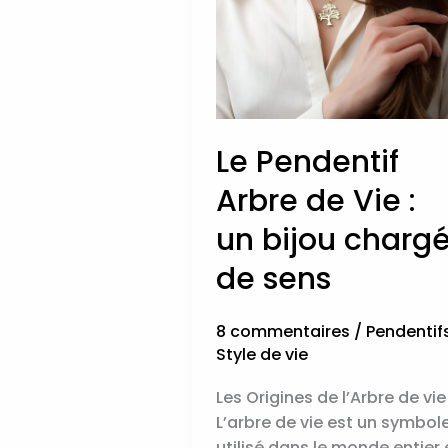
:
un
bijou
chargé
de
sens
Le Pendentif
Arbre de Vie :
un bijou charg
de sens
8 commentaires
/
Pendentif
Style de vie
Les Origines de l’Arbre de vie
L’arbre de vie est un symbol
utilisé dans le monde entier 