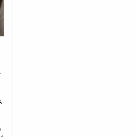
é
s
,
e
et