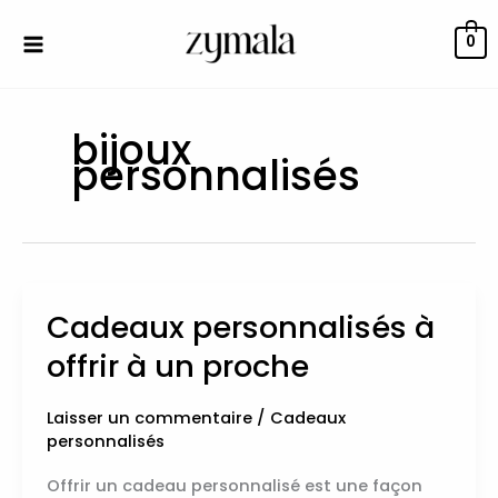
Aller
au
0
contenu
bijoux
personnalisés
Cadeaux personnalisés à
Cadeaux
personnalisés
offrir à un proche
à
offrir
Laisser un commentaire
/
Cadeaux
à
personnalisés
un
proche
Offrir un cadeau personnalisé est une façon