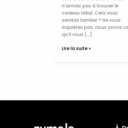
n’arrivez pas à trouver le
cadeau idéal. Cela vous
semble familier ? Ne vous
inquiétez pas, nous avons c
qu’il vous […]
Lire la suite »