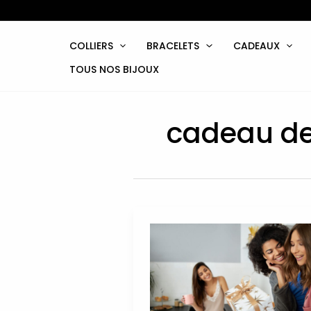
Aller
au
contenu
COLLIERS
BRACELETS
CADEAUX
TOUS NOS BIJOUX
cadeau de
Les
10
meilleurs
cadeaux
pour