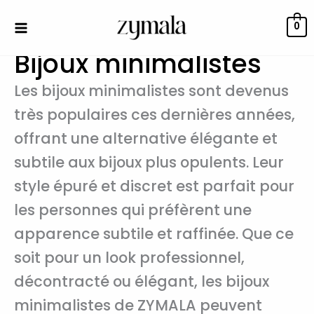
Trié
Aller
du
au
plus
0
récent
contenu
au
Bijoux minimalistes
plus
ancien
Les bijoux minimalistes sont devenus
très populaires ces dernières années,
offrant une alternative élégante et
subtile aux bijoux plus opulents. Leur
style épuré et discret est parfait pour
les personnes qui préfèrent une
apparence subtile et raffinée. Que ce
soit pour un look professionnel,
décontracté ou élégant, les bijoux
minimalistes de ZYMALA peuvent