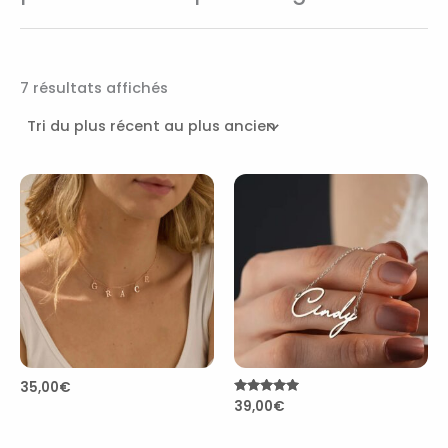
7 résultats affichés
35,00
€
Note
39,00
€
5.00
sur 5