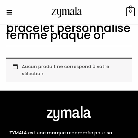
Aller
au
0
contenu
bracelet personnalisé
femme plaqué or
Aucun produit ne correspond à votre
sélection.
ZYMALA est une marque renommée pour sa