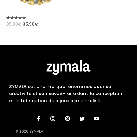
Note
39,90
€
35,90
€
5.00
sur 5
ZYMALA est une marque renommée pour sa
créativité et son savoir-faire dans la conception
et la fabrication de bijoux personnalisés.
© 2026 ZYMALA