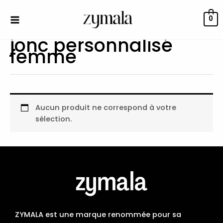
Aller
au
0
contenu
jonc personnalisé
femme
Aucun produit ne correspond à votre
sélection.
ZYMALA est une marque renommée pour sa