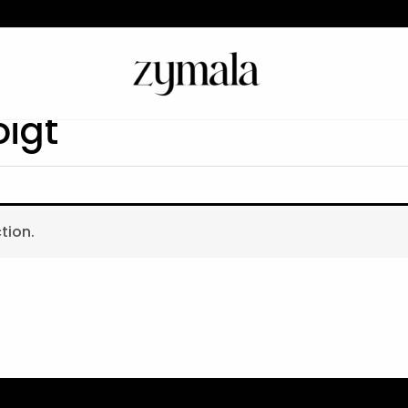
oigt
tion.