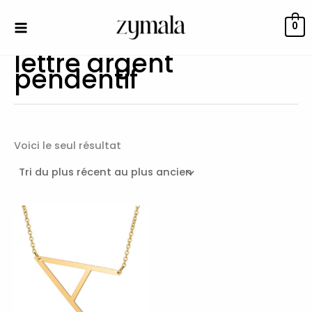
Aller
au
0
contenu
lettre argent
pendentif
Voici le seul résultat