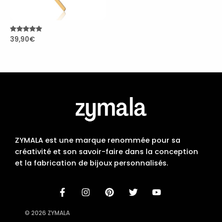
Note
39,90
€
4.93
sur 5
ZYMALA est une marque renommée pour sa
créativité et son savoir-faire dans la conception
et la fabrication de bijoux personnalisés.
© 2026 ZYMALA