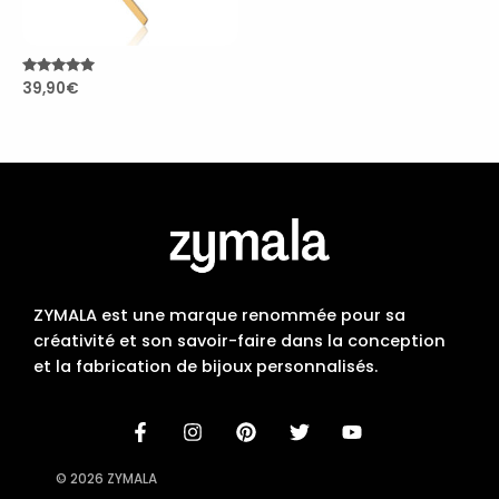
Note
39,90
€
4.93
sur 5
ZYMALA est une marque renommée pour sa
créativité et son savoir-faire dans la conception
et la fabrication de bijoux personnalisés.
© 2026 ZYMALA