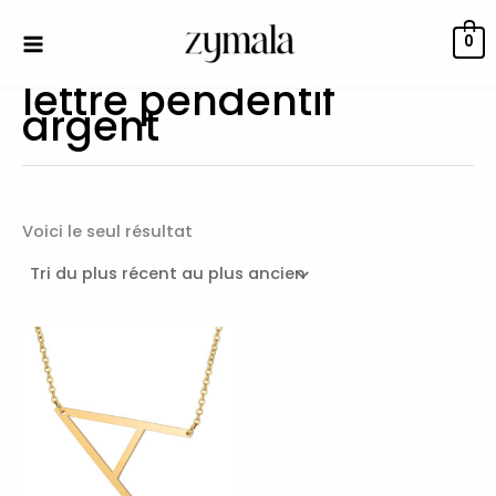
Aller
au
0
contenu
lettre pendentif
argent
Voici le seul résultat