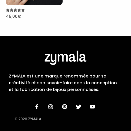
Note
45,00
€
5.00
sur 5
ZYMALA est une marque renommée pour sa
créativité et son savoir-faire dans la conception
et la fabrication de bijoux personnalisés.
© 2026 ZYMALA