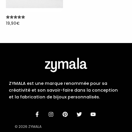
Note
19,90
€
4.90
sur 5
ZYMALA est une marque renommée pour sa
créativité et son savoir-faire dans la conception
et la fabrication de bijoux personnalisés.
© 2026 ZYMALA