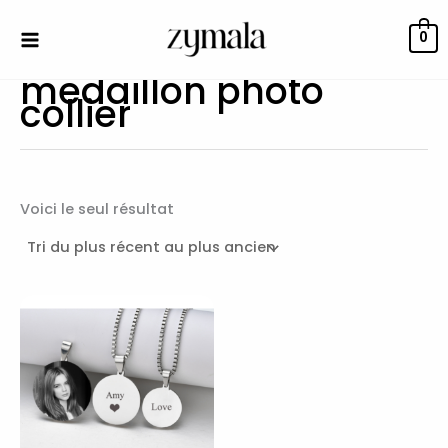
Aller
au
0
contenu
medaillon photo
collier
Voici le seul résultat