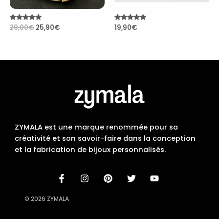
Note
29,00
€
25,90
€
Note
19,90
€
4.84
4.90
sur 5
sur 5
ZYMALA est une marque renommée pour sa
créativité et son savoir-faire dans la conception
et la fabrication de bijoux personnalisés.
© 2026 ZYMALA