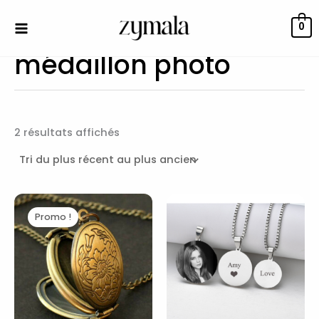
Trié
Aller
du
au
plus
0
récent
contenu
au
médaillon photo
plus
ancien
2 résultats affichés
Le
Le
prix
prix
Promo !
initial
actuel
était :
est :
29,00€.
25,90€.