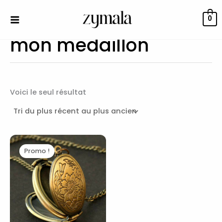
Aller
au
0
contenu
mon medaillon
Voici le seul résultat
Le
Le
prix
prix
Promo !
initial
actuel
était :
est :
29,00€.
25,90€.