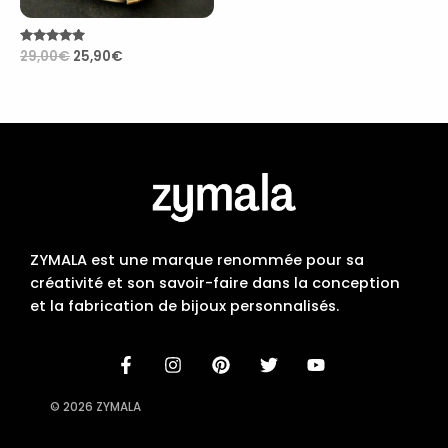
Note
29,00
€
25,90
€
4.84
sur 5
ZYMALA est une marque renommée pour sa
créativité et son savoir-faire dans la conception
et la fabrication de bijoux personnalisés.
© 2026 ZYMALA