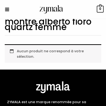
Aller
au
0
contenu
montre alberto fioro
quartz femme
Aucun produit ne correspond à votre
sélection.
ZYMALA est une marque renommée pour sa