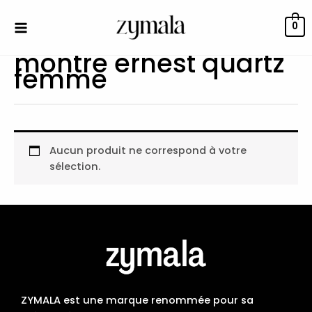
Aller
au
0
contenu
montre ernest quartz
femme
Aucun produit ne correspond à votre
sélection.
ZYMALA est une marque renommée pour sa