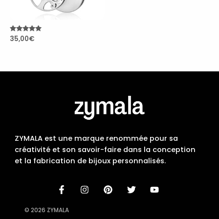
Note
35,00
€
5.00
sur 5
ZYMALA est une marque renommée pour sa
créativité et son savoir-faire dans la conception
et la fabrication de bijoux personnalisés.
© 2026 ZYMALA