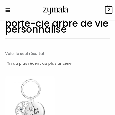
Aller
au
0
contenu
porte-cle arbre de vie
personnalise
Voici le seul résultat