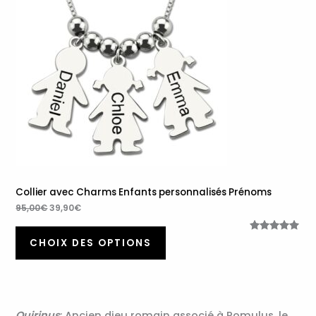
95,00€.
39,90€.
Promotion
Collier avec Charms Enfants personnalisés Prénoms
95,00
€
39,90
€
Noté
32
5.00
CHOIX DES OPTIONS
sur 5
basé sur
notations
client
Quirinus
: Ancien dieu romain associé à Romulus, le