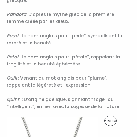
grecque.
Pandora
: D’après le mythe grec de la première
femme créée par les dieux.
Pearl
: Le nom anglais pour “perle”, symbolisant la
rareté et la beauté.
Petal
: Le nom anglais pour “pétale”, rappelant la
fragilité et la beauté éphémère.
Quill
: Venant du mot anglais pour “plume”,
rappelant la légèreté et l’expression.
Quinn
: D’origine gaélique, signifiant “sage” ou
“intelligent”, en lien avec la sagesse de la nature.
Le
Le
Produit
Promo
prix
prix
initial
actuel
En
était :
est :