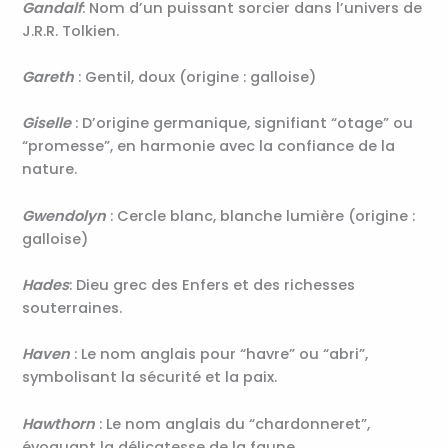
Gandalf
: Nom d’un puissant sorcier dans l’univers de
J.R.R. Tolkien.
Gareth
: Gentil, doux (origine : galloise)
Giselle
: D’origine germanique, signifiant “otage” ou
“promesse”, en harmonie avec la confiance de la
nature.
Gwendolyn
: Cercle blanc, blanche lumière (origine :
galloise)
Hades
: Dieu grec des Enfers et des richesses
souterraines.
Haven
: Le nom anglais pour “havre” ou “abri”,
symbolisant la sécurité et la paix.
Hawthorn
: Le nom anglais du “chardonneret”,
évoquant la délicatesse de la faune.