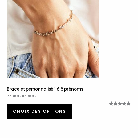
était :
est :
75,00€.
45,90€.
Promotion
Bracelet personnalisé 1 à 5 prénoms
75,00
€
45,90
€
Noté
35
5.00
CHOIX DES OPTIONS
sur 5
basé sur
notations
client