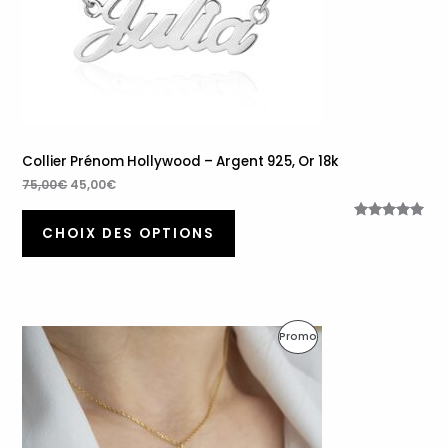
Collier Prénom Hollywood – Argent 925, Or 18k
75,00
€
45,00
€
Noté
71
4.97
CHOIX DES OPTIONS
sur 5
basé sur
notations
client
Le
Le
Produit
Promo
prix
prix
initial
actuel
En
était :
est :
47,00€.
29,90€.
Promotion