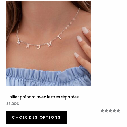
Collier prénom avec lettres séparées
35,00
€
Noté
30
5.00
CHOIX DES OPTIONS
sur 5