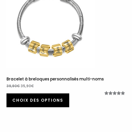
Promotion
Bracelet à breloques personnalisés multi-noms
39,90
€
35,90
€
Noté
14
5.00
CHOIX DES OPTIONS
sur 5
basé sur
notations
client