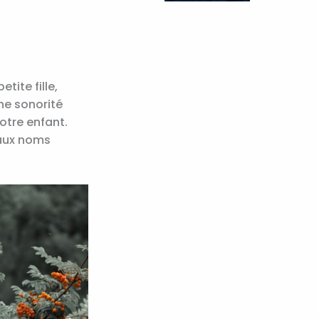
tite fille,
ne sonorité
otre enfant.
eaux noms