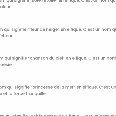
m qui signifie “soleil étoilé” en elfique. C’est un nom q
aleur.
m qui signifie “fleur de neige” en elfique. C’est un nom 
îcheur.
om qui signifie “chanson du ciel” en elfique. C’est un no
oésie.
om qui signifie “princesse de la mer” en elfique. C’est u
 et la force tranquille.