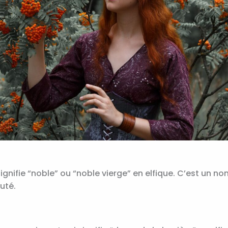
gnifie “noble” ou “noble vierge” en elfique. C’est un no
uté.