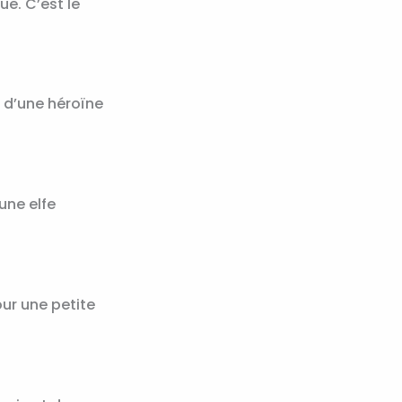
ue. C’est le
m d’une héroïne
’une elfe
our une petite