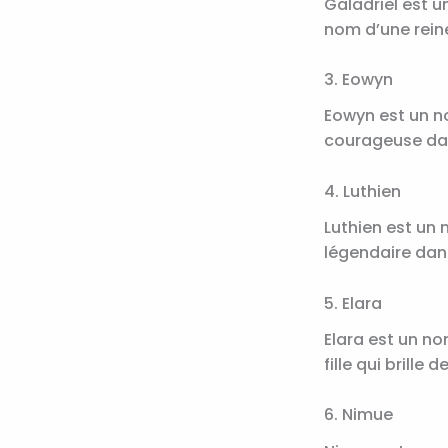
Galadriel est u
nom d’une reine
3. Eowyn
Eowyn est un no
courageuse d
4. Luthien
Luthien est un n
légendaire dans 
5. Elara
Elara est un no
fille qui brille d
6. Nimue