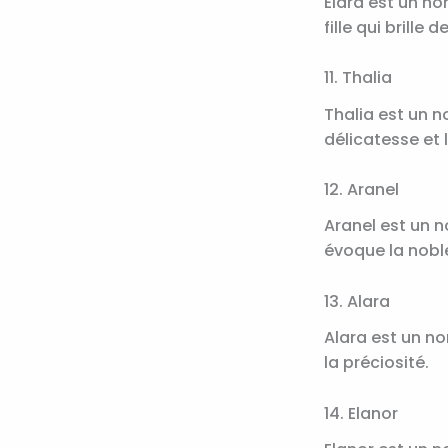
Elara est un no
fille qui brille d
11. Thalia
Thalia est un n
délicatesse et 
12. Aranel
Aranel est un n
évoque la noble
13. Alara
Alara est un no
la préciosité.
14. Elanor