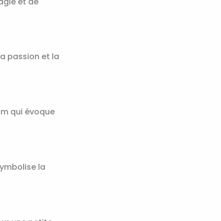
agie et de
la passion et la
nom qui évoque
symbolise la