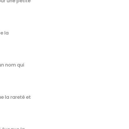
our une petite
e la
 un nom qui
e la rareté et