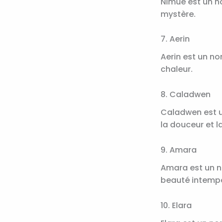
Nimue est un no
mystère.
7. Aerin
Aerin est un no
chaleur.
8. Caladwen
Caladwen est un
la douceur et la
9. Amara
Amara est un no
beauté intempo
10. Elara