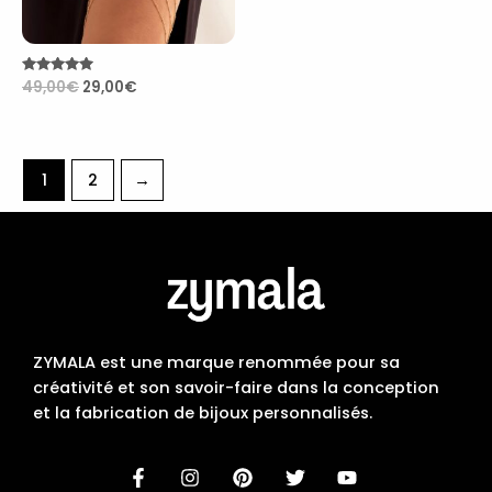
Note
49,00
€
29,00
€
4.83
sur 5
1
2
→
ZYMALA est une marque renommée pour sa
créativité et son savoir-faire dans la conception
et la fabrication de bijoux personnalisés.