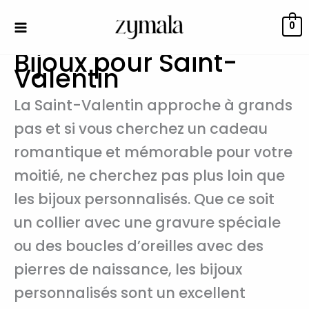
Trié
Aller
du
au
plus
0
récent
contenu
au
Bijoux pour Saint-
plus
ancien
Valentin
La Saint-Valentin approche à grands
pas et si vous cherchez un cadeau
romantique et mémorable pour votre
moitié, ne cherchez pas plus loin que
les bijoux personnalisés. Que ce soit
un collier avec une gravure spéciale
ou des boucles d’oreilles avec des
pierres de naissance, les bijoux
personnalisés sont un excellent