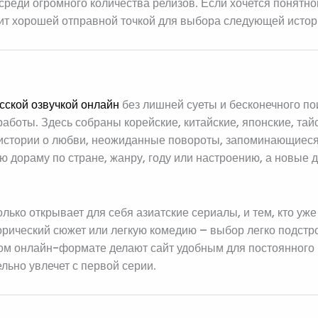
среди огромного количества релизов. Если хочется понятно
т хорошей отправной точкой для выбора следующей истор
сской озвучкой онлайн
без лишней суеты и бесконечного п
боты. Здесь собраны корейские, китайские, японские, тайск
е истории о любви, неожиданные повороты, запоминающиес
ю дораму по стране, жанру, году или настроению, а новые
лько открывает для себя азиатские сериалы, и тем, кто уж
торический сюжет или легкую комедию – выбор легко подстро
ом онлайн-формате делают сайт удобным для постоянного 
льно увлечет с первой серии.