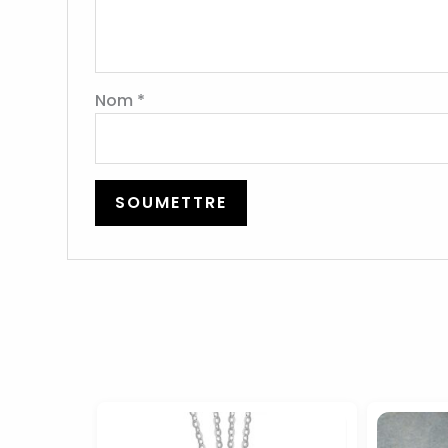
Nom
*
Le
Le
prix
prix
initial
actuel