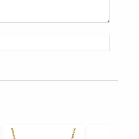
Le
prix
initi