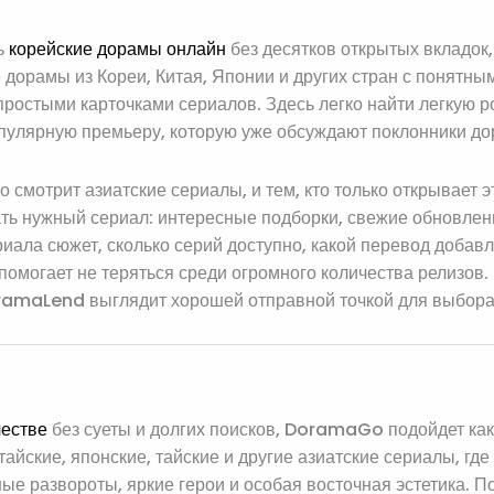
ь
корейские дорамы онлайн
без десятков открытых вкладок
е дорамы из Кореи, Китая, Японии и других стран с понят
простыми карточками сериалов. Здесь легко найти легкую р
пулярную премьеру, которую уже обсуждают поклонники до
о смотрит азиатские сериалы, и тем, кто только открывает
кать нужный сериал: интересные подборки, свежие обновлен
риала сюжет, сколько серий доступно, какой перевод добав
помогает не теряться среди огромного количества релизов. 
oramaLend выглядит хорошей отправной точкой для выбора
честве
без суеты и долгих поисков, DoramaGo подойдет как
айские, японские, тайские и другие азиатские сериалы, где
ые развороты, яркие герои и особая восточная эстетика. П