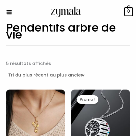
Trié
Aller
du
au
plus
0
récent
contenu
au
Pendentifs arbre de
plus
ancien
vie
5 résultats affichés
Le
Le
prix
prix
Promo !
initial
actuel
était :
est :
59,00€.
39,99€.