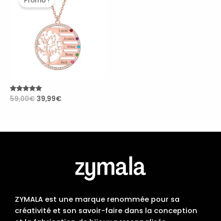
Promo !
initial
actuel
était :
est :
59,00€.
39,99€.
Note
59,00
€
39,99
€
4.87
sur 5
ZYMALA est une marque renommée pour sa
créativité et son savoir-faire dans la conception