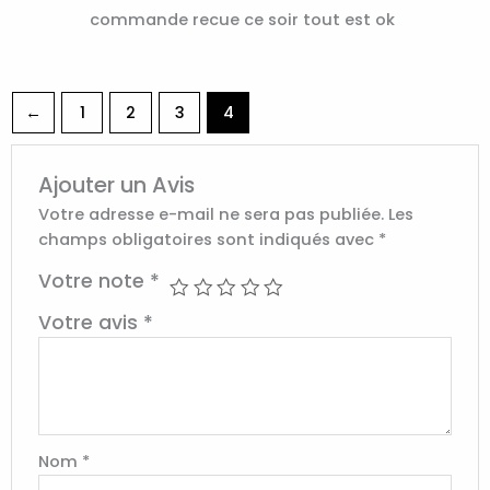
Note
5
sur
commande recue ce soir tout est ok
5
←
1
2
3
4
Ajouter un Avis
Votre adresse e-mail ne sera pas publiée.
Les
champs obligatoires sont indiqués avec
*
Votre note
*
Votre avis
*
Nom
*