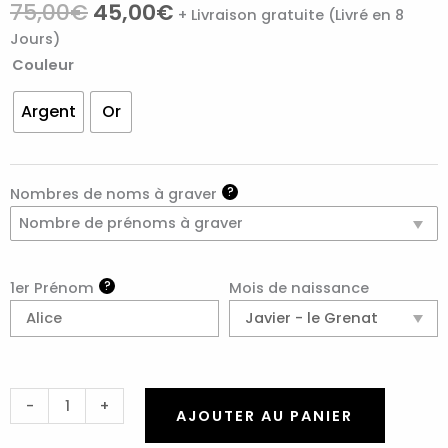
Noté
25
5.00
75,00
€
45,00
€
+ Livraison gratuite (Livré en 8
sur 5
basé sur
Jours)
notations
client
Couleur
Argent
Or
?
Nombres de noms à graver
Nombre de prénoms à graver
?
1er Prénom
Mois de naissance
-
+
AJOUTER AU PANIER