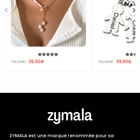
Note
Note
75,00
€
35,90
€
95,00
€
39,90
€
4.78
5.00
sur 5
sur 5
ZYMALA est une marque renommée pour sa