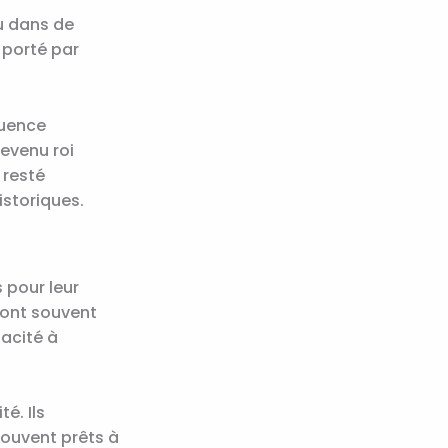
u dans de
 porté par
luence
evenu roi
 resté
istoriques.
 pour leur
 sont souvent
acité à
é. Ils
souvent prêts à