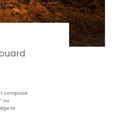
douard
est composé
” ou
tège la