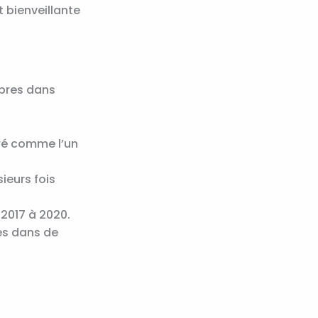
t bienveillante
bres dans
éré comme l’un
ieurs fois
 2017 à 2020.
les dans de