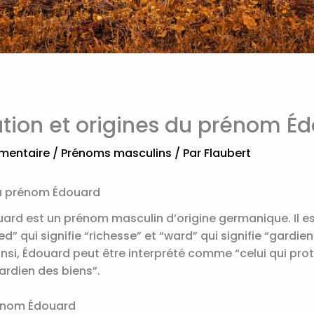
ation et origines du prénom É
mentaire
/
Prénoms masculins
/ Par
Flaubert
du prénom Édouard
ard est un prénom masculin d’origine germanique. Il 
d” qui signifie “richesse” et “ward” qui signifie “gardien
insi, Édouard peut être interprété comme “celui qui pro
ardien des biens”.
rénom Édouard