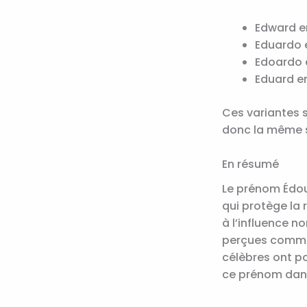
Edward e
Eduardo 
Edoardo e
Eduard e
Ces variantes 
donc la même s
En résumé
Le prénom Édou
qui protège la 
à l’influence 
perçues comme 
célèbres ont po
ce prénom dans