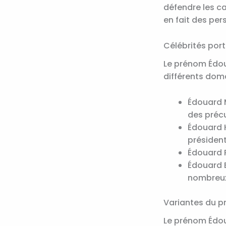
défendre les ca
en fait des per
Célébrités por
Le prénom Édou
différents doma
Édouard M
des précu
Édouard H
président
Édouard P
Édouard B
nombreux 
Variantes du 
Le prénom Édoua