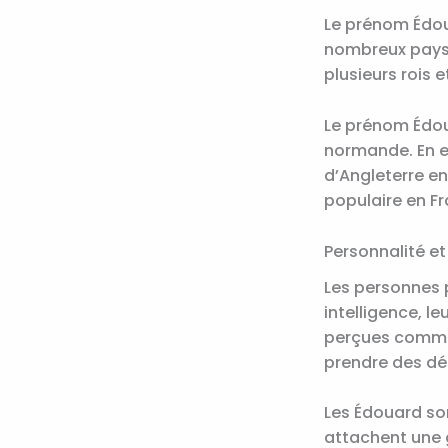
Le prénom Édou
nombreux pays.
plusieurs rois 
Le prénom Édoua
normande. En e
d’Angleterre en
populaire en Fr
Personnalité et
Les personnes 
intelligence, l
perçues comme 
prendre des déc
Les Édouard son
attachent une g