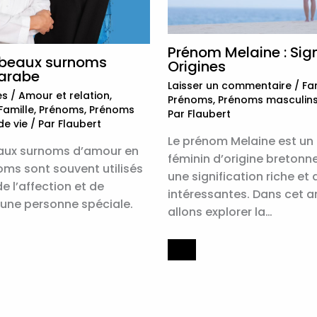
Prénom Melaine : Sign
 beaux surnoms
Origines
arabe
Laisser un commentaire
/
Fam
es
/
Amour et relation
,
Prénoms
,
Prénoms masculin
Famille
,
Prénoms
,
Prénoms
Par
Flaubert
de vie
/ Par
Flaubert
Le prénom Melaine est u
eaux surnoms d’amour en
féminin d’origine bretonn
oms sont souvent utilisés
une signification riche et 
e l’affection et de
intéressantes. Dans cet ar
 une personne spéciale.
allons explorer la…