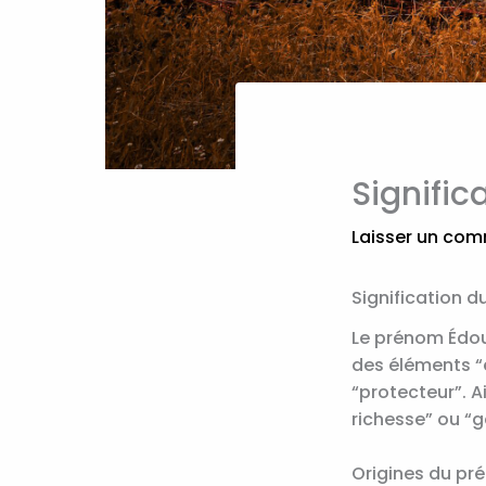
Signific
Laisser un com
Signification 
Le prénom Édou
des éléments “e
“protecteur”. A
richesse” ou “g
Origines du p