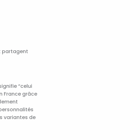
t partagent
gnifie “celui
 en France grâce
alement
personnalités
s variantes de