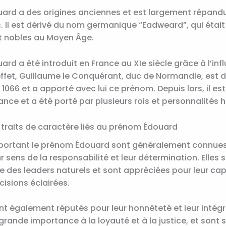
ard a des origines anciennes et est largement répand
 Il est dérivé du nom germanique “Eadweard”, qui était
et nobles au Moyen Âge.
rd a été introduit en France au XIe siècle grâce à l’inf
ffet, Guillaume le Conquérant, duc de Normandie, est d
 1066 et a apporté avec lui ce prénom. Depuis lors, il est
ance et a été porté par plusieurs rois et personnalités h
 traits de caractère liés au prénom Édouard
portant le prénom Édouard sont généralement connues
eur sens de la responsabilité et leur détermination. Elles
des leaders naturels et sont appréciées pour leur cap
isions éclairées.
t également réputés pour leur honnêteté et leur intégrit
rande importance à la loyauté et à la justice, et sont 