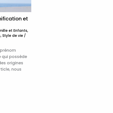
ification et
ille et Enfants
,
s
,
Style de vie
/
n prénom
e qui possède
des origines
ticle, nous